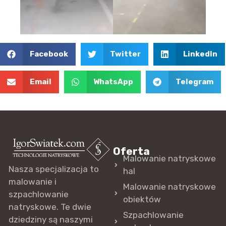
Facebook
Twitter
LinkedIn
Email
WhatsApp
Telegram
Oferta
Malowanie natryskowe
Nasza specjalizacja to
hal
malowanie i
Malowanie natryskowe
szpachlowanie
obiektów
natryskowe. Te dwie
Szpachlowanie
dziedziny są naszymi