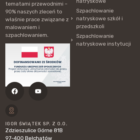
natryskowe
tematami przewodnimi –
Szpachlowanie
90% naszych zleceń to
natryskowe szkół i
właśnie prace związane z
przedszkoli
malowaniem i
szpachlowaniem.
Szpachlowanie
natryskowe instytucji
IGOR ŚWIĄTEK SP. Z O.O.
Zdzieszulice Górne 81B
97-400 Bełchatów