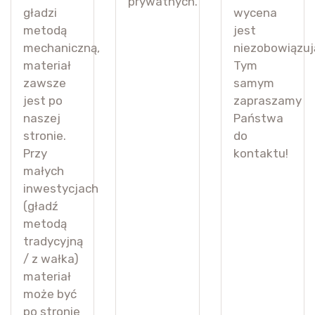
prywatnych.
gładzi
wycena
metodą
jest
mechaniczną,
niezobowiązuj
materiał
Tym
zawsze
samym
jest po
zapraszamy
naszej
Państwa
stronie.
do
Przy
kontaktu!
małych
inwestycjach
(gładź
metodą
tradycyjną
/ z wałka)
materiał
może być
po stronie