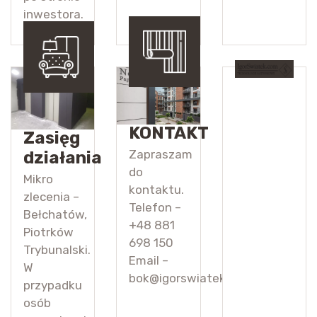
inwestora.
KONTAKT
Zasięg
Zapraszam
działania
do
Mikro
kontaktu.
zlecenia –
Telefon –
Bełchatów,
+48 881
Piotrków
698 150
Trybunalski.
Email –
W
bok@igorswiatek.com
przypadku
osób