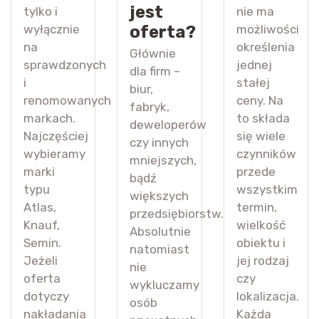
jest
tylko i
nie ma
wyłącznie
oferta?
możliwości
na
określenia
Głównie
sprawdzonych
jednej
dla firm –
i
stałej
biur,
renomowanych
ceny. Na
fabryk,
markach.
to składa
deweloperów
Najczęściej
się wiele
czy innych
wybieramy
czynników
mniejszych,
marki
przede
bądź
typu
wszystkim
większych
Atlas,
termin,
przedsiębiorstw.
Knauf,
wielkość
Absolutnie
Semin.
obiektu i
natomiast
Jeżeli
jej rodzaj
nie
oferta
czy
wykluczamy
dotyczy
lokalizacja.
osób
nakładania
Każda