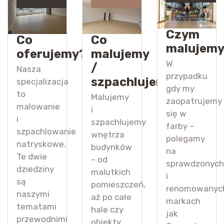
Czym
Co
Co
malujem
oferujemy?
malujemy
W
/
Nasza
przypadku
szpachlujemy?
specjalizacja
gdy my
to
Malujemy
zaopatrujemy
malowanie
i
się w
i
szpachlujemy
farby –
szpachlowanie
wnętrza
polegamy
natryskowe.
budynków
na
Te dwie
– od
sprawdzonych
dziedziny
malutkich
i
są
pomieszczeń,
renomowanyc
naszymi
aż po całe
markach
tematami
hale czy
jak
przewodnimi
obiekty