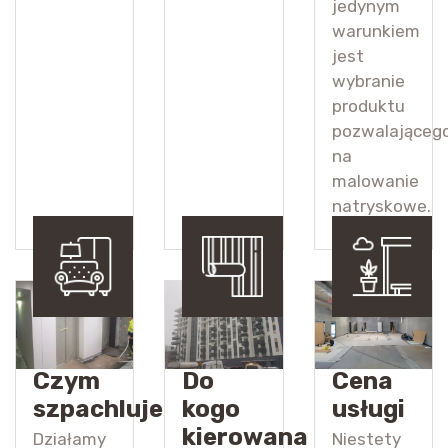
jedynym
warunkiem
jest
wybranie
produktu
pozwalająceg
na
malowanie
natryskowe.
Czym
Do
Cena
szpachlujemy?
kogo
usługi
kierowana
Działamy
Niestety